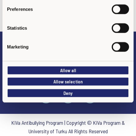
s
Preferences
e
n
t
Statistics
S
e
Marketing
Preguntas frecuentes
l
e
c
DECLARACIÓN DE PRIVACIDAD
Allow all
t
i
Allow selection
o
Deny
n
KiVa Antibullying Program | Copyright © KiVa Program &
University of Turku All Rights Reserved