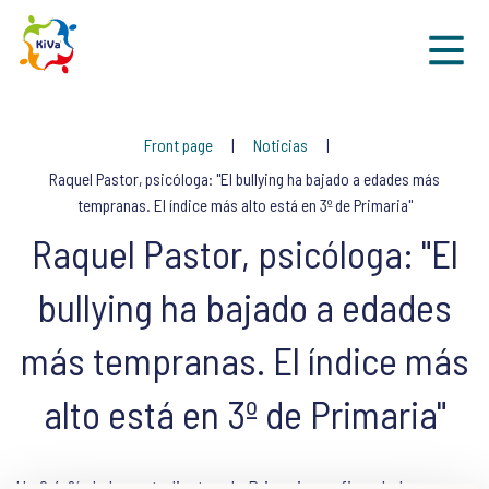
Sk
Front page
Noticias
Raquel Pastor, psicóloga: "El bullying ha bajado a edades más
tempranas. El índice más alto está en 3º de Primaria"
Raquel Pastor, psicóloga: "El
bullying ha bajado a edades
más tempranas. El índice más
alto está en 3º de Primaria"
Un 9,4 % de los estudiantes de Primaria confiesa haber