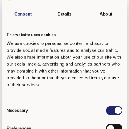
Según la percepción de los propios alumnos,
el curso más
Consent
Details
About
castigado
por esta problemática es
tercero de
Primaria
con un 13% de estudiantes que ha sufrido alguna
This website uses cookies
vez acoso en su centro educativo,
seguidos por cuarto de
We use cookies to personalise content and ads, to
Primaria
, con un 11%, y segundo con un 10%.
provide social media features and to analyse our traffic.
We also share information about your use of our site with
Más Información (ABC)
our social media, advertising and analytics partners who
may combine it with other information that you’ve
provided to them or that they’ve collected from your use
of their services.
C
Necessary
o
n
s
Preferences